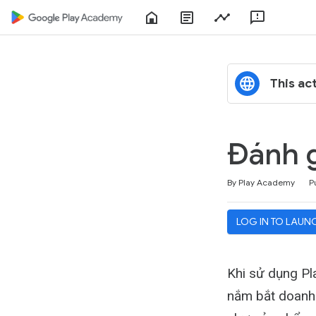
Home
About
Play
Feedbac
Play
Console
Academy
This act
Đánh g
Duration
Difficulty
Average rating: 4.6
No reviews
By Play Academy
P
LOG IN TO LAUN
Khi sử dụng Pl
nắm bắt doanh 