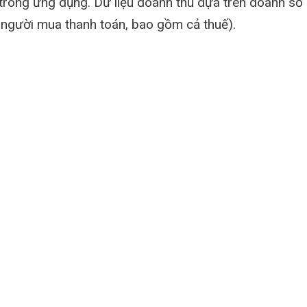
rong ứng dụng. Dữ liệu doanh thu dựa trên doanh số 
 người mua thanh toán, bao gồm cả thuế).