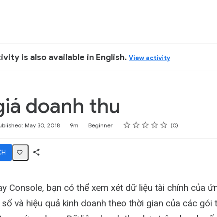
k
ivity is also available in English.
View activity
iá doanh thu
Rating
1 star
2 stars
3 stars
4 stars
5 stars
ublished: May 30, 2018
9m
Beginner
0
CH
Share
Activity
ay Console, bạn có thể xem xét dữ liệu tài chính của 
số và hiệu quả kinh doanh theo thời gian của các gói