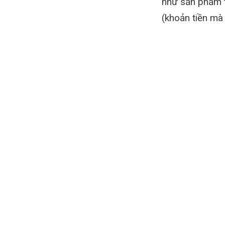
như sản phẩm t
(khoản tiền mà