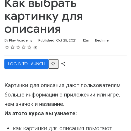
Как выбрать
картинку для
описания
Duration
Difficulty
By Play Academy
Published: Oct 25, 2021
12m
Beginner
Rating
1 star
2 stars
3 stars
4 stars
5 stars
Average rating: 5.0
5 reviews
5
LOG IN TO LAUNCH
Share
Activity
Картинки для описания дают пользователям
больше информации о приложении или игре,
чем значок и название.
Из этого курса вы узнаете:
как картинки для описания помогают