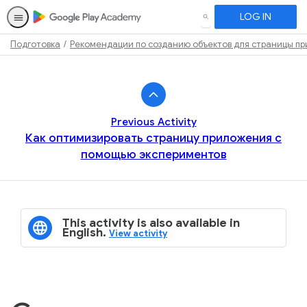
LOG IN
SEARCH
Подготовка
Рекомендации по созданию объектов для страницы пр
Path
Outline
Previous Activity
Как оптимизировать страницу приложения с
помощью экспериментов
This activity is also available in
English.
View activity