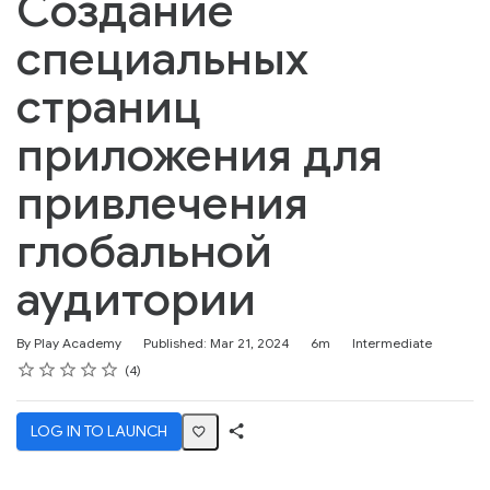
Создание
специальных
страниц
приложения для
привлечения
глобальной
аудитории
Duration
Difficulty
By Play Academy
Published: Mar 21, 2024
6m
Intermediate
Rating
1 star
2 stars
3 stars
4 stars
5 stars
Average rating: 5.0
4 reviews
4
LOG IN TO LAUNCH
Share
Activity