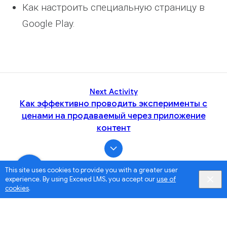
Как настроить специальную страницу в
Google Play.
Next Activity
Как эффективно проводить эксперименты с
ценами на продаваемый через приложение
контент
This site uses cookies to provide you with a greater user
experience. By using Exceed LMS, you accept our
use of
cookies
.