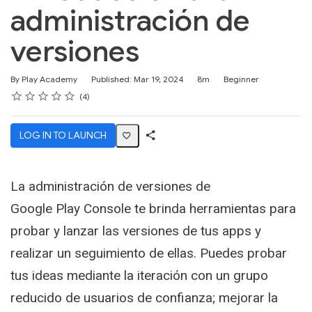
administración de
versiones
Duration
Difficulty
By Play Academy
Published: Mar 19, 2024
8m
Beginner
Rating
1 star
2 stars
3 stars
4 stars
5 stars
Average rating: 5.0
4 reviews
4
LOG IN TO LAUNCH
Share
Activity
La administración de versiones de
Google Play Console te brinda herramientas para
probar y lanzar las versiones de tus apps y
realizar un seguimiento de ellas. Puedes probar
tus ideas mediante la iteración con un grupo
reducido de usuarios de confianza; mejorar la