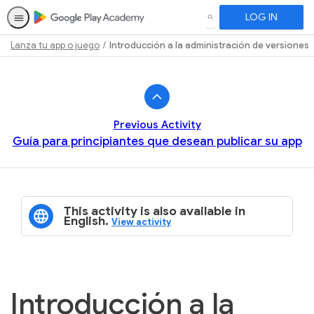
LOG IN
SEARCH
Lanza tu app o juego
Introducción a la administración de versiones
Path
Outline
Previous Activity
Guía para principiantes que desean publicar su app
This activity is also available in
English.
View activity
Introducción a la