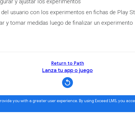
urar y ajustar los experimentos
 del usuario con los experimentos en fichas de Play S
r y tomar medidas luego de finalizar un experimento
Return to Path
Lanza tu app o juego
 provide you with a greater user experience. By using Exceed LMS, you acc