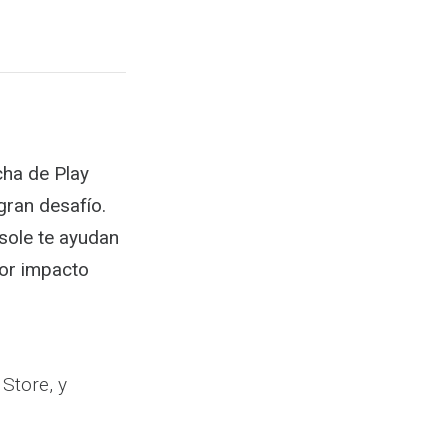
cha de Play
gran desafío.
sole te ayudan
yor impacto
 Store, y