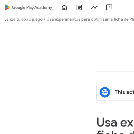
Home
About
Play
Feedbac
Play
Console
Academy
Lanza tu app o juego
Usa experimentos para optimizar la ficha de Pl
Path
Outline
This act
Usa ex