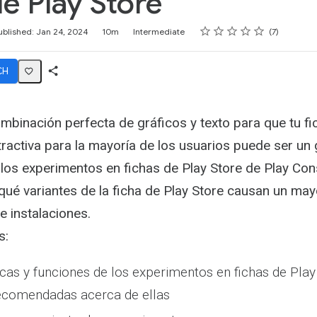
de Play Store
Rating
1 star
2 stars
3 stars
4 stars
5 stars
ublished: Jan 24, 2024
10m
Intermediate
7
CH
Share
Activity
mbinación perfecta de gráficos y texto para que tu fi
tractiva para la mayoría de los usuarios puede ser un 
s experimentos en fichas de Play Store de Play Con
ué variantes de la ficha de Play Store causan un ma
de instalaciones.
s:
icas y funciones de los experimentos en fichas de Play
recomendadas acerca de ellas