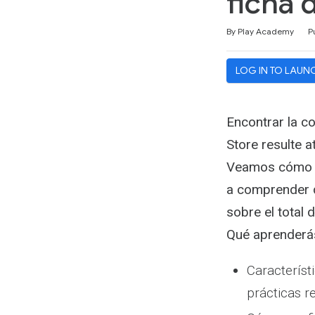
ficha 
Duration
Difficulty
Average rating: 4.9
7 reviews
By Play Academy
P
LOG IN TO LAUN
Encontrar la co
Store resulte a
Veamos cómo lo
a comprender q
sobre el total 
Qué aprenderá
Característ
prácticas 