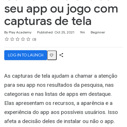
seu app ou jogo com
capturas de tela
Duration
Difficulty
By Play Academy
Published: Oct 25, 2021
9m
Beginner
Rating
1 star
2 stars
3 stars
4 stars
5 stars
Average rating: 5.0
3 reviews
3
LOG IN TO LAUNCH
Share
Activity
As capturas de tela ajudam a chamar a atenção
para seu app nos resultados da pesquisa, nas
categorias e nas listas de apps em destaque.
Elas apresentam os recursos, a aparência e a
experiência do app aos possíveis usuários. Isso
afeta a decisão deles de instalar ou não o app.