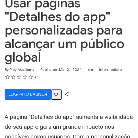
Usar páginas
"Detalhes do app"
personalizadas para
alcançar um público
global
Duration
Difficulty
By Play Academy
Published: Mar 21, 2024
6m
Intermediate
Rating
1 star
2 stars
3 stars
4 stars
5 stars
Average rating: 5.0
4 reviews
4
LOG IN TO LAUNCH
Share
Activity
A página "Detalhes do app" aumenta a visibilidade
do seu app e gera um grande impacto nos
possíveis novos usuários. Com a personalização