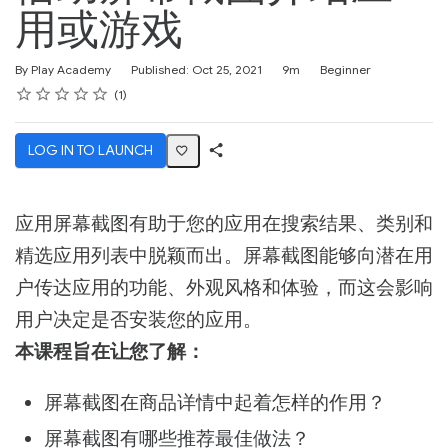
用或游戏
Duration
Difficulty
By Play Academy
Published: Oct 25, 2021
9m
Beginner
Rating
1 star
2 stars
3 stars
4 stars
5 stars
Average rating: 4.0
1 review
1
LOG IN TO LAUNCH
Share
Activity
应用屏幕截图有助于您的应用在搜索结果、类别和
精选应用列表中脱颖而出。屏幕截图能够向潜在用
户传达应用的功能、外观风格和体验，而这会影响
用户决定是否安装您的应用。
本课程旨在让您了解：
屏幕截图在商品详情中起着怎样的作用？
屏幕截图有哪些推荐最佳做法？