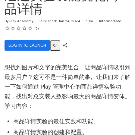
品详情
Duration
Difficulty
By Play Academy
Published: Jan 24, 2024
10m
Intermediate
Rating
1 star
2 stars
3 stars
4 stars
5 stars
Average rating: 5.0
2 reviews
2
LOG IN TO LAUNCH
Share
Activity
想找到图片和文字的完美组合，让商品详情吸引到
最多用户？这可不是一件简单的事。让我们来了解
一下如何通过 Play 管理中心的商品详情实验功
能，找出对总安装人数影响最大的商品详情变体。
学习内容：
商品详情实验的最佳实践和功能。
商品详情实验的创建和配置。