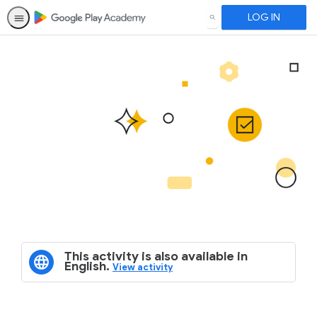
LOG IN
SEARCH
This activity is also available in
English.
View activity