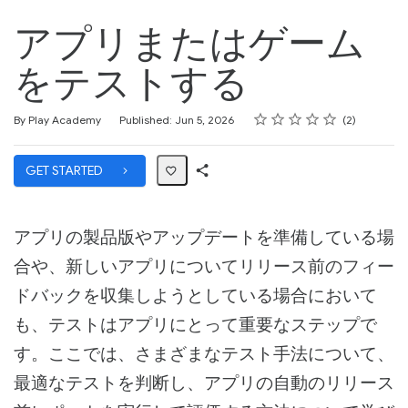
アプリまたはゲーム
をテストする
Rating
1 star
2 stars
3 stars
4 stars
5 stars
Average rating: 4.5
2 reviews
By Play Academy
Published: Jun 5, 2026
2
GET STARTED
Share
Path
アプリの製品版やアップデートを準備している場
合や、新しいアプリについてリリース前のフィー
ドバックを収集しようとしている場合において
も、テストはアプリにとって重要なステップで
す。ここでは、さまざまなテスト手法について、
最適なテストを判断し、アプリの自動のリリース