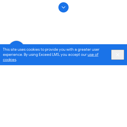
This site uses cookies to provide you with a greater user
experience. By using Exceed LMS, you accept our
use of
cookies
.