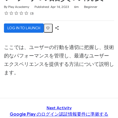
Duration
Difficulty
By Play Academy
Published: Apr 14, 2023
6m
Beginner
Rating
1 star
2 stars
3 stars
4 stars
5 stars
Average rating: 4.3
3 reviews
3
LOG IN TO LAUNCH
Share
Activity
ここでは、ユーザーの行動を適切に把握し、技術
的なパフォーマンスを管理し、最適なユーザー
エクスペリエンスを提供する方法について説明し
ます。
Next Activity
Google Play のログイン認証情報要件に準拠する