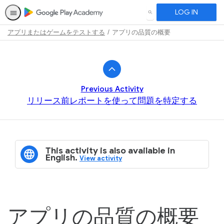
LOG IN
SEARCH
アプリまたはゲームをテストする
アプリの品質の概要
Path
Outline
Previous Activity
リリース前レポートを使って問題を特定する
This activity is also available in
English.
View activity
アプリの品質の概要