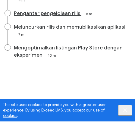
4 m
Pengantar pengelolaan rilis
8 m
Meluncurkan rilis dan memublikasikan aplikasi
7 m
Mengoptimalkan listingan Play Store dengan
eksperimen
10 m
This site uses cookies to provide you with a greater user
experience. By using Exceed LMS, you accept our
use of
cookies
.