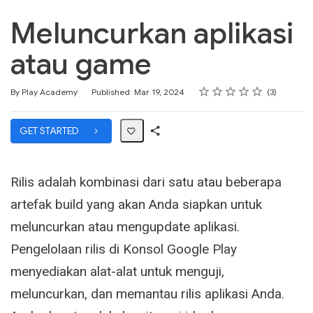
Meluncurkan aplikasi
atau game
Rating
1 star
2 stars
3 stars
4 stars
5 stars
Average rating: 5.0
3 reviews
By Play Academy
Published: Mar 19, 2024
3
GET STARTED
Share
Path
Rilis adalah kombinasi dari satu atau beberapa
artefak build yang akan Anda siapkan untuk
meluncurkan atau mengupdate aplikasi.
Pengelolaan rilis di Konsol Google Play
menyediakan alat-alat untuk menguji,
meluncurkan, dan memantau rilis aplikasi Anda.