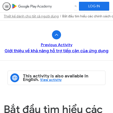
LOG IN
SEARCH
Thiết kế dành cho tất cả người dùng
Bắt đầu tìm hiểu các chính sách
Path
Outline
Previous Activity
Giới thiệu về khả năng hỗ trợ tiếp cận của ứng dụng
This activity is also available in
English.
View activity
Bắt đầu tìm hiểu các