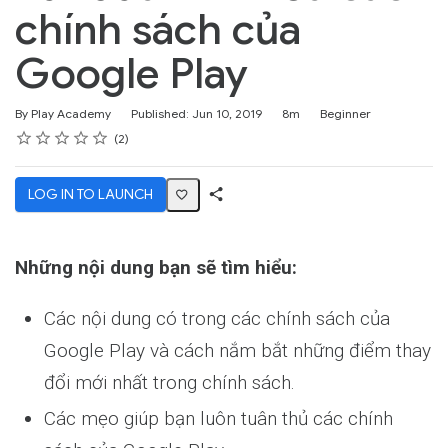
chính sách của
Google Play
Duration
Difficulty
By Play Academy
Published: Jun 10, 2019
8m
Beginner
Rating
1 star
2 stars
3 stars
4 stars
5 stars
Average rating: 5.0
2 reviews
2
LOG IN TO LAUNCH
Share
Activity
Những nội dung bạn sẽ tìm hiểu:
Các nội dung có trong các chính sách của
Google Play và cách nắm bắt những điểm thay
đổi mới nhất trong chính sách.
Các mẹo giúp bạn luôn tuân thủ các chính