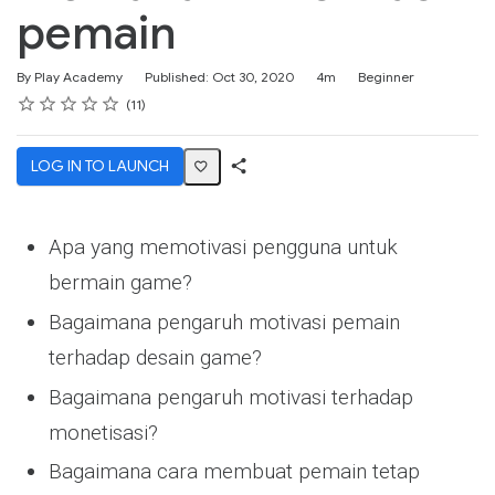
pemain
Duration
Difficulty
By Play Academy
Published: Oct 30, 2020
4m
Beginner
Rating
1 star
2 stars
3 stars
4 stars
5 stars
Average rating: 4.8
11 reviews
11
LOG IN TO LAUNCH
Share
Activity
Apa yang memotivasi pengguna untuk
bermain game?
Bagaimana pengaruh motivasi pemain
terhadap desain game?
Bagaimana pengaruh motivasi terhadap
monetisasi?
Bagaimana cara membuat pemain tetap