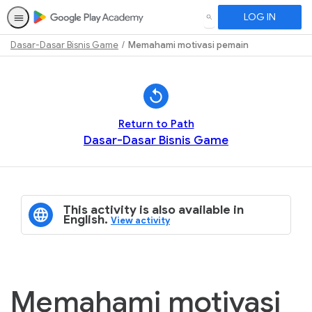
LOG IN
SEARCH
Dasar-Dasar Bisnis Game
Memahami motivasi pemain
Path
Outline
Return to Path
Dasar-Dasar Bisnis Game
This activity is also available in
English.
View activity
Memahami motivasi