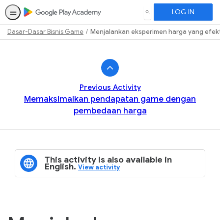
LOG IN
SEARCH
Dasar-Dasar Bisnis Game
Menjalankan eksperimen harga yang efekti
Path
Outline
Previous Activity
Memaksimalkan pendapatan game dengan
pembedaan harga
This activity is also available in
English.
View activity