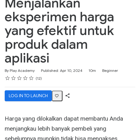
Menjalankan
eksperimen harga
yang efektif untuk
produk dalam
aplikasi
Duration
Difficulty
By Play Academy
Published: Apr 10, 2024
10m
Beginner
Rating
1 star
2 stars
3 stars
4 stars
5 stars
Average rating: 4.8
12 reviews
12
LOG IN TO LAUNCH
Share
Activity
Harga yang dilokalkan dapat membantu Anda
menjangkau lebih banyak pembeli yang
sebelumnya mungkin tidak bisa mengakses