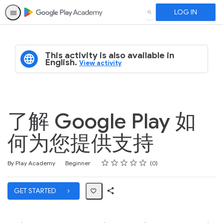
LOG IN
SEARCH
This activity is also available in
English.
View activity
了解 Google Play 如
何为您提供支持
Rating
1 star
2 stars
3 stars
4 stars
5 stars
Difficulty
Average rating: 0
No reviews
By Play Academy
Beginner
0
GET STARTED
Share
Path