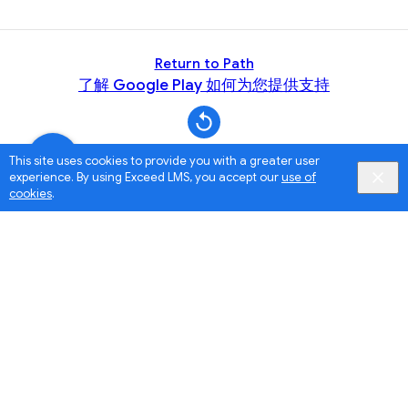
Return to Path
了解 Google Play 如何为您提供支持
This site uses cookies to provide you with a greater user
experience. By using Exceed LMS, you accept our
use of
cookies
.