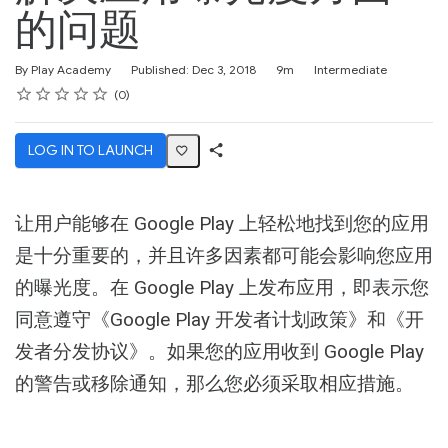
的问题
Duration
Difficulty
By Play Academy
Published: Dec 3, 2018
9m
Intermediate
Rating
1 star
2 stars
3 stars
4 stars
5 stars
Average rating: 0
No reviews
0
LOG IN TO LAUNCH
Share
Activity
让用户能够在 Google Play 上轻松地找到您的应用
是十分重要的，并且许多因素都可能会影响您应用
的曝光度。在 Google Play 上发布应用，即表示您
同意遵守《Google Play 开发者计划政策》和《开
发者分发协议》。如果您的应用收到 Google Play
的警告或移除通知，那么您必须采取相应措施。