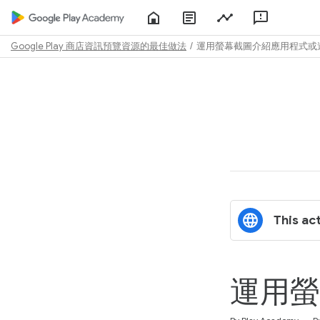
Home
About
Play
Feedbac
Play
Console
Academy
Google Play 商店資訊預覽資源的最佳做法
運用螢幕截圖介紹應用程式或
Path
Outline
This act
運用螢
Duration
Difficulty
Average rating: 4.8
5 reviews