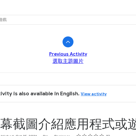
k
遊戲
Previous Activity
選取主題圖片
ivity is also available in English.
View activity
幕截圖介紹應用程式或
Rating
1 star
2 stars
3 stars
4 stars
5 stars