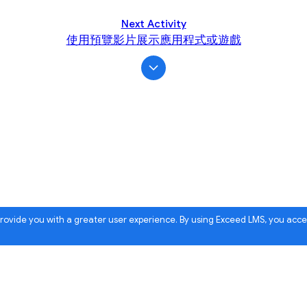
Next Activity
使用預覽影片展示應用程式或遊戲
 provide you with a greater user experience. By using Exceed LMS, you acc