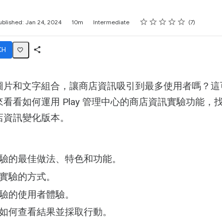
Rating
1 star
2 stars
3 stars
4 stars
5 stars
ublished: Jan 24, 2024
10m
Intermediate
7
CH
Share
Activity
圖片和文字組合，讓商店資訊吸引到最多使用者嗎？這
看看如何運用 Play 管理中心的商店資訊實驗功能，
店資訊變化版本。
驗的最佳做法、特色和功能。
實驗的方式。
驗的使用者體驗。
如何查看結果並採取行動。