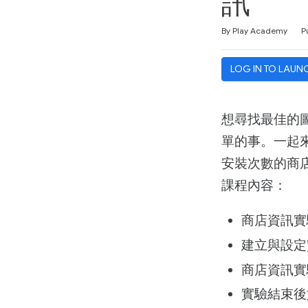
訊
Duration
Difficulty
Average rating: 4.3
7 reviews
By Play Academy
P
LOG IN TO LAUN
想尋找最佳的
單的事。一起來
安裝次數的商
課程內容：
商店資訊實
建立與設定
商店資訊實
實驗結束後