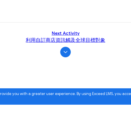
Next Activity
利用自訂商店資訊觸及全球目標對象
 provide you with a greater user experience. By using Exceed LMS, you acc