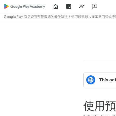
Home
About
Play
Feedbac
Play
Console
Academy
Google Play 商店資訊預覽資源的最佳做法
使用預覽影片展示應用程式或
Path
Outline
This act
使用預
Duration
Difficulty
Average rating: 4.8
6 reviews